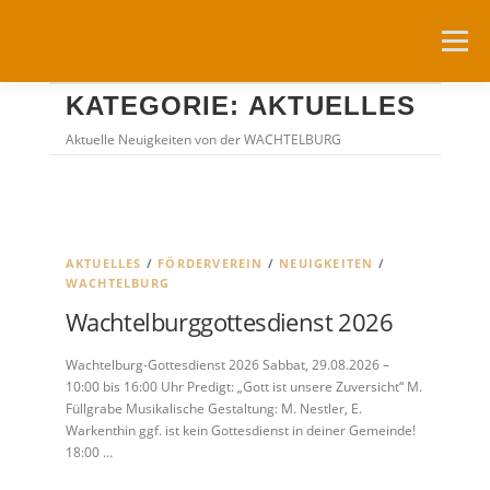
Zum
Inhalt
Menü
springen
KATEGORIE:
AKTUELLES
NEUIGKEITEN
DIE WACHTELBURG
Aktuelle Neuigkeiten von der WACHTELBURG
FÖRDERVEREIN
NUTZUNG
AKTUELLES
/
FÖRDERVEREIN
/
NEUIGKEITEN
/
WACHTELBURG
RESERVIERUNGSANFRAGEN
ANFAHRT
LINKS
Wachtelburggottesdienst 2026
Wachtelburg-Gottesdienst 2026 Sabbat, 29.08.2026 –
10:00 bis 16:00 Uhr Predigt: „Gott ist unsere Zuversicht“ M.
Füllgrabe Musikalische Gestaltung: M. Nestler, E.
Warkenthin ggf. ist kein Gottesdienst in deiner Gemeinde!
18:00 …