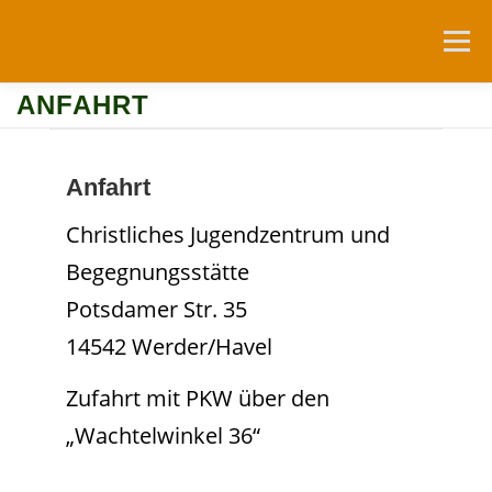
Zum
Inhalt
Menü
springen
ANFAHRT
NEUIGKEITEN
DIE WACHTELBURG
Anfahrt
FÖRDERVEREIN
NUTZUNG
Christliches Jugendzentrum und
Begegnungsstätte
RESERVIERUNGSANFRAGEN
ANFAHRT
LINKS
Potsdamer Str. 35
14542 Werder/Havel
Zufahrt mit PKW über den
„Wachtelwinkel 36“