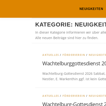
Zum
Inhalt
NEUIGKEITEN
springen
KATEGORIE:
NEUIGKEI
In dieser Kategorie informieren wir über al
Alle neuen Beiträge sind hier zu finden.
AKTUELLES
/
FÖRDERVEREIN
/
NEUIGKEIT
Wachtelburggottesdienst 2
Wachtelburg-Gottesdienst 2026 Sabbat, 2
Nestler, E. Warkenthin ggf. ist kein Got
AKTUELLES
/
FÖRDERVEREIN
/
NEUIGKEIT
Wachtelburg-Gottesdienst 