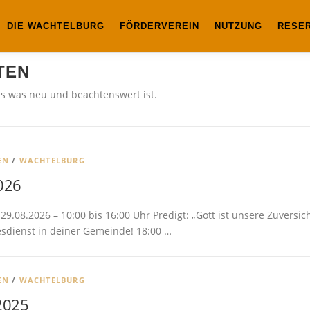
DIE WACHTELBURG
FÖRDERVEREIN
NUTZUNG
RESE
TEN
les was neu und beachtenswert ist.
EN
/
WACHTELBURG
026
9.08.2026 – 10:00 bis 16:00 Uhr Predigt: „Gott ist unsere Zuversic
tesdienst in deiner Gemeinde! 18:00 …
EN
/
WACHTELBURG
2025