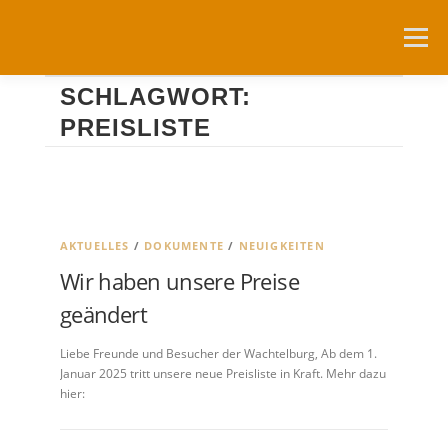
Zum
Inhalt
Menü
springen
SCHLAGWORT:
NEUIGKEITEN
DIE WACHTELBURG
PREISLISTE
FÖRDERVEREIN
NUTZUNG
AKTUELLES
/
DOKUMENTE
/
NEUIGKEITEN
RESERVIERUNGSANFRAGEN
ANFAHRT
LINKS
Wir haben unsere Preise
geändert
Liebe Freunde und Besucher der Wachtelburg, Ab dem 1.
Januar 2025 tritt unsere neue Preisliste in Kraft. Mehr dazu
hier: