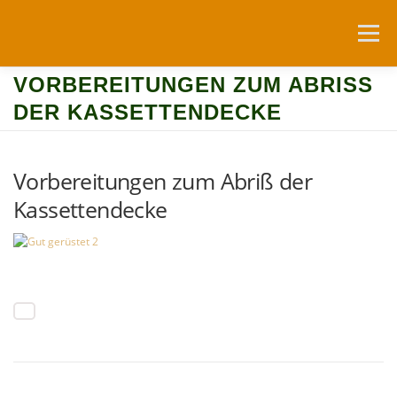
Zum
Inhalt
Menü
springen
VORBEREITUNGEN ZUM ABRISS D
NEUIGKEITEN
DIE WACHTELBURG
ER KASSETTENDECKE
FÖRDERVEREIN
NUTZUNG
Vorbereitungen zum Abriß der
Kassettendecke
RESERVIERUNGSANFRAGEN
ANFAHRT
LINKS