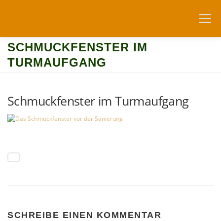
Zum
Inhalt
Menü
springen
SCHMUCKFENSTER IM
NEUIGKEITEN
DIE WACHTELBURG
TURMAUFGANG
FÖRDERVEREIN
NUTZUNG
Schmuckfenster im Turmaufgang
RESERVIERUNGSANFRAGEN
ANFAHRT
LINKS
SCHREIBE EINEN KOMMENTAR