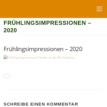
Zum
Inhalt
Menü
springen
FRÜHLINGSIMPRESSIONEN –
NEUIGKEITEN
DIE WACHTELBURG
2020
FÖRDERVEREIN
NUTZUNG
Frühlingsimpressionen – 2020
RESERVIERUNGSANFRAGEN
ANFAHRT
LINKS
SCHREIBE EINEN KOMMENTAR