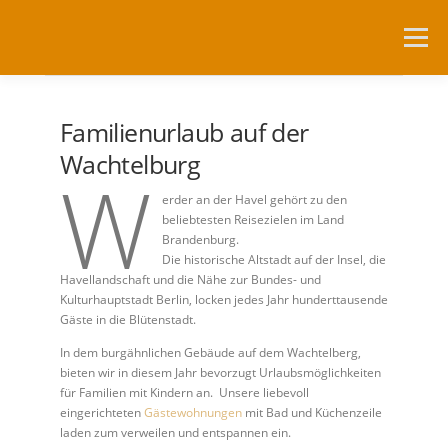
Zum
Inhalt
Menü
springen
NEUIGKEITEN
DIE WACHTELBURG
Familienurlaub auf der
Wachtelburg
W
FÖRDERVEREIN
NUTZUNG
erder an der Havel gehört zu den
beliebtesten Reisezielen im Land
Brandenburg.
Die historische Altstadt auf der Insel, die
RESERVIERUNGSANFRAGEN
ANFAHRT
LINKS
Havellandschaft und die Nähe zur Bundes- und
Kulturhauptstadt Berlin, locken jedes Jahr hunderttausende
Gäste in die Blütenstadt.
In dem burgähnlichen Gebäude auf dem Wachtelberg,
bieten wir in diesem Jahr bevorzugt Urlaubsmöglichkeiten
für Familien mit Kindern an. Unsere liebevoll
eingerichteten
Gästewohnungen
mit Bad und Küchenzeile
laden zum verweilen und entspannen ein.