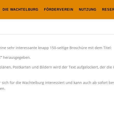
DIE WACHTELBURG
FÖRDERVEREIN
NUTZUNG
RESE
ine sehr interessante knapp 150-seitige Broschüre mit dem Titel:
t“
herausgegeben.
länen, Postkarten und Bildern wird der Text aufgelockert, der di
r sich für die Wachtelburg interessiert und kann auch ab sofort be
ten.