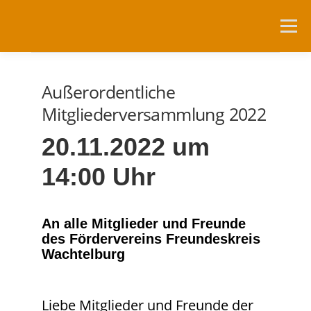
Zum
Inhalt
Menü
springen
NEUIGKEITEN
DIE WACHTELBURG
Außerordentliche
Mitgliederversammlung 2022
FÖRDERVEREIN
NUTZUNG
20.11.2022 um
14:00 Uhr
RESERVIERUNGSANFRAGEN
ANFAHRT
LINKS
An alle Mitglieder und Freunde
des Fördervereins Freundeskreis
Wachtelburg
Liebe Mitglieder und Freunde der