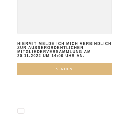
HIERMIT MELDE ICH MICH VERBINDLICH
ZUR AUSSERORDENTLICHEN M
BITTE LASSE DIESES FELD LEER.
ITGLIEDERVERSAMMLUNG AM 2
0.11.2022 UM 14:00 UHR AN.